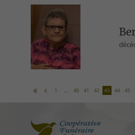
Ber
décé
1
...
40
41
42
43
44
45