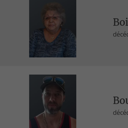
Boi
décé
Bou
décé