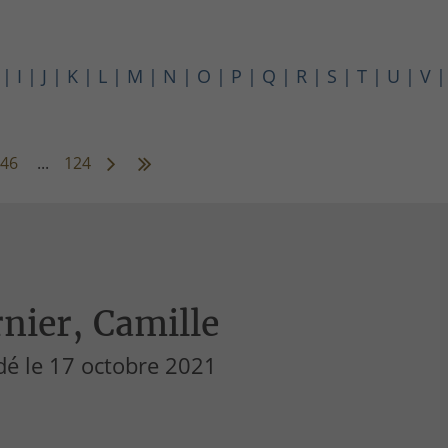
I
J
K
L
M
N
O
P
Q
R
S
T
U
V
46
...
124
nier, Camille
dé le 17 octobre 2021