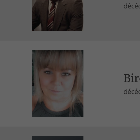
décé
Bir
décé