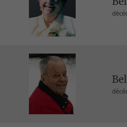
Bél
décé
Be
décé