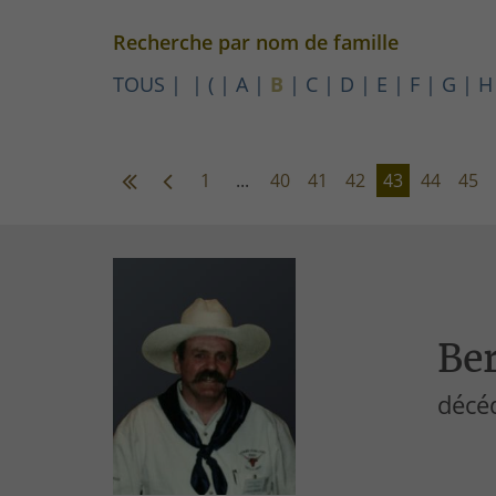
Recherche par nom de famille
TOUS
(
A
B
C
D
E
F
G
H
1
...
40
41
42
43
44
45
Ber
décé