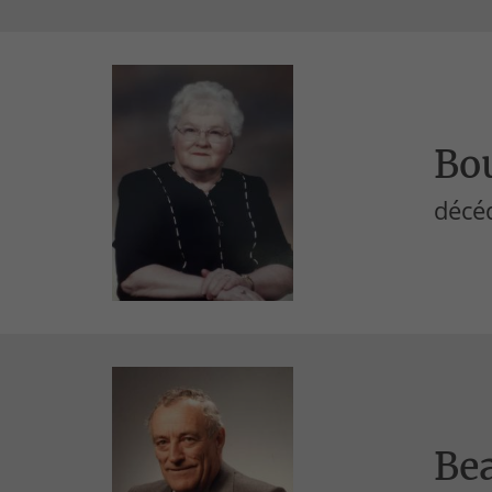
Bou
décé
Be