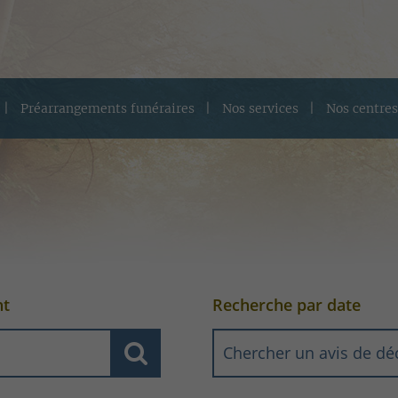
Préarrangements funéraires
Nos services
Nos centres
nt
Recherche par date