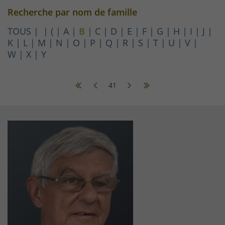
Recherche par nom de famille
TOUS
(
A
B
C
D
E
F
G
H
I
J
K
L
M
N
O
P
Q
R
S
T
U
V
W
X
Y
41