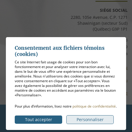
SIÈGE SOCIAL
2280, 105e Avenue, C.P. 1271
Shawinigan (secteur Sud)
(Québec) G9P 1P1
Téléphone :
819 537-8828
Télécopieur :
819 537-8829
Consentement aux fichiers témoins
Courriel :
clients@cfmauricie.ca
(cookies)
Ce site Internet fait usage de cookies pour son bon
fonctionnement et pour analyser votre interaction avec lui,
Conditions d’utilisation et politique de confidentialité
dans le but de vous offrir une expérience personnalisée et
améliorée. Nous n'utiliserons des cookies que si vous donnez
votre consentement en cliquant sur «Tout accepter». Vous
Gérer mes témoins (cookies)
avez également la possibilité de gérer vos préférences en
matière de cookies en accédant aux paramètres via le bouton
Plan de site
«Personnaliser».
Pour plus d’information, lisez notre
politique de confidentialité
.
Hébergement
ADN communication
Tout accepter
Personnaliser
© 2026
Coopérative funéraire de la Mauricie
, tous droits réservés