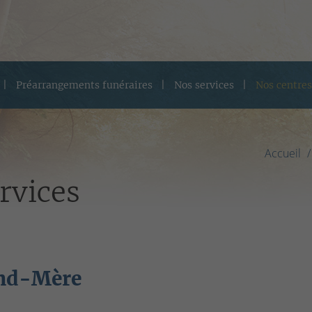
Préarrangements funéraires
Nos services
Nos centres
Accueil
rvices
and-Mère