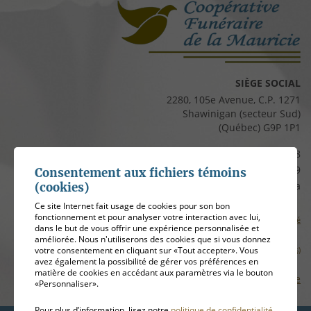
SIÈGE SOCIAL
2280, 105e Avenue, C.P. 1271
Shawinigan (secteur Sud)
(Québec) G9P 1P1
Téléphone :
819 537-8828
Télécopieur :
819 537-8829
Consentement aux fichiers témoins
Courriel :
clients@cfmauricie.ca
(cookies)
Ce site Internet fait usage de cookies pour son bon
fonctionnement et pour analyser votre interaction avec lui,
Conditions d’utilisation et politique de confidentialité
dans le but de vous offrir une expérience personnalisée et
améliorée. Nous n'utiliserons des cookies que si vous donnez
Gérer mes témoins (cookies)
votre consentement en cliquant sur «Tout accepter». Vous
avez également la possibilité de gérer vos préférences en
matière de cookies en accédant aux paramètres via le bouton
Plan de site
«Personnaliser».
Pour plus d’information, lisez notre
politique de confidentialité
.