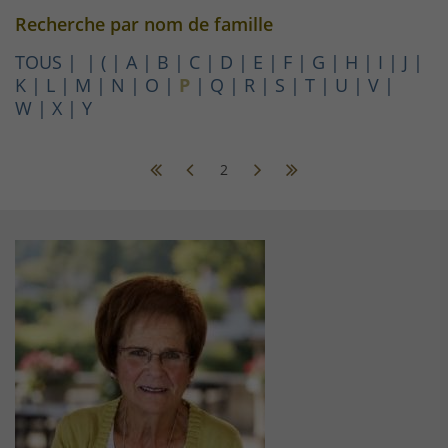
Recherche par nom de famille
TOUS
(
A
B
C
D
E
F
G
H
I
J
K
L
M
N
O
P
Q
R
S
T
U
V
W
X
Y
2