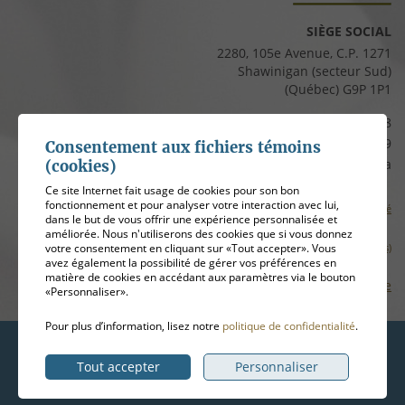
SIÈGE SOCIAL
2280, 105e Avenue, C.P. 1271
Shawinigan (secteur Sud)
(Québec) G9P 1P1
Téléphone :
819 537-8828
Télécopieur :
819 537-8829
Consentement aux fichiers témoins
Courriel :
clients@cfmauricie.ca
(cookies)
Ce site Internet fait usage de cookies pour son bon
fonctionnement et pour analyser votre interaction avec lui,
Conditions d’utilisation et politique de confidentialité
dans le but de vous offrir une expérience personnalisée et
améliorée. Nous n'utiliserons des cookies que si vous donnez
votre consentement en cliquant sur «Tout accepter». Vous
Gérer mes témoins (cookies)
avez également la possibilité de gérer vos préférences en
matière de cookies en accédant aux paramètres via le bouton
Plan de site
«Personnaliser».
Pour plus d’information, lisez notre
politique de confidentialité
.
Hébergement
ADN communication
Tout accepter
Personnaliser
© 2026
Coopérative funéraire de la Mauricie
, tous droits réservés