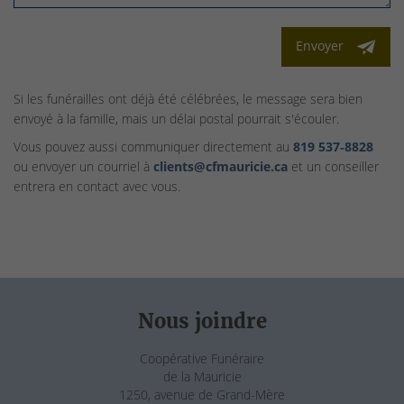
Envoyer
Si les funérailles ont déjà été célébrées, le message sera bien
envoyé à la famille, mais un délai postal pourrait s'écouler.
Vous pouvez aussi communiquer directement au
819 537‑8828
ou envoyer un courriel à
clients@cfmauricie.ca
et un conseiller
entrera en contact avec vous.
Nous joindre
Coopérative Funéraire
de la Mauricie
1250, avenue de Grand-Mère