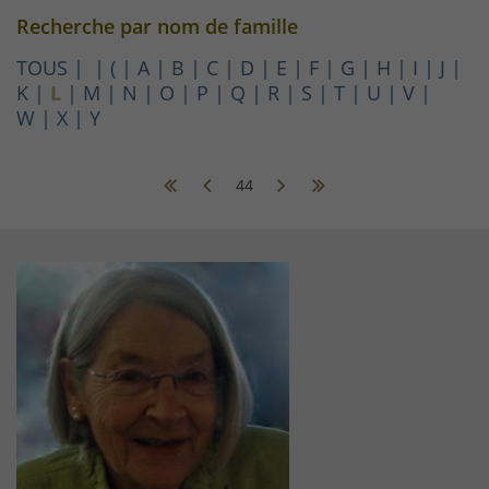
Recherche par nom de famille
TOUS
(
A
B
C
D
E
F
G
H
I
J
K
L
M
N
O
P
Q
R
S
T
U
V
W
X
Y
44