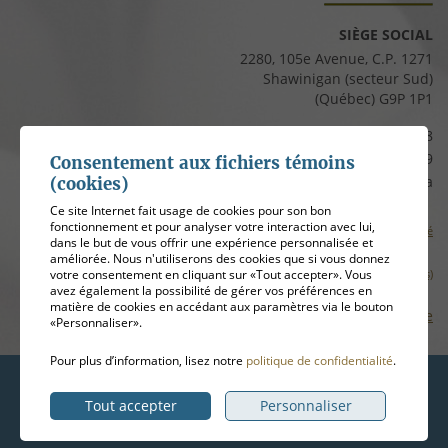
SIÈGE SOCIAL
2280, 105e Avenue, C.P. 1271
Shawinigan (secteur Sud)
(Québec) G9P 1P1
Téléphone :
819 537-8828
Télécopieur :
819 537-8829
Consentement aux fichiers témoins
Courriel :
clients@cfmauricie.ca
(cookies)
Ce site Internet fait usage de cookies pour son bon
fonctionnement et pour analyser votre interaction avec lui,
Conditions d’utilisation et politique de confidentialité
dans le but de vous offrir une expérience personnalisée et
améliorée. Nous n'utiliserons des cookies que si vous donnez
votre consentement en cliquant sur «Tout accepter». Vous
Gérer mes témoins (cookies)
avez également la possibilité de gérer vos préférences en
matière de cookies en accédant aux paramètres via le bouton
Plan de site
«Personnaliser».
Pour plus d’information, lisez notre
politique de confidentialité
.
Hébergement
ADN communication
Tout accepter
Personnaliser
© 2026
Coopérative funéraire de la Mauricie
, tous droits réservés