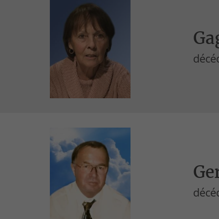
Ga
décéd
Ger
décé