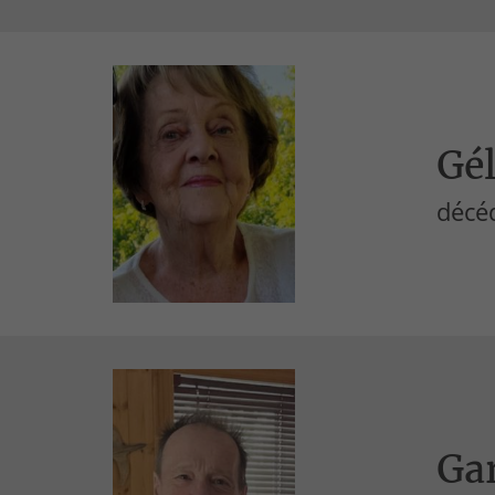
Gé
décéd
Ga