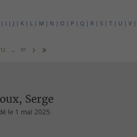
I
J
K
L
M
N
O
P
Q
R
S
T
U
V
12
...
91
oux, Serge
dé le 1 mai 2025