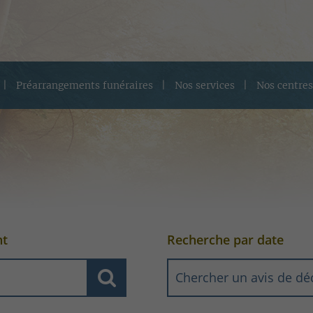
Préarrangements funéraires
Nos services
Nos centres
nt
Recherche par date