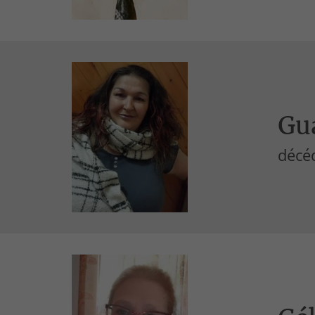
Gua
décé