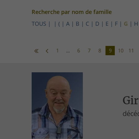
Recherche par nom de famille
TOUS
(
A
B
C
D
E
F
G
H
1
...
6
7
8
9
10
11
Gir
décé