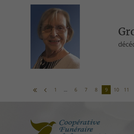
Gro
décé
1
...
6
7
8
9
10
11