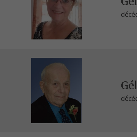
Gél
décé
Gél
décé