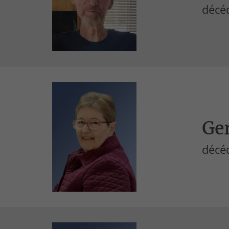
décéd
Ge
décéd