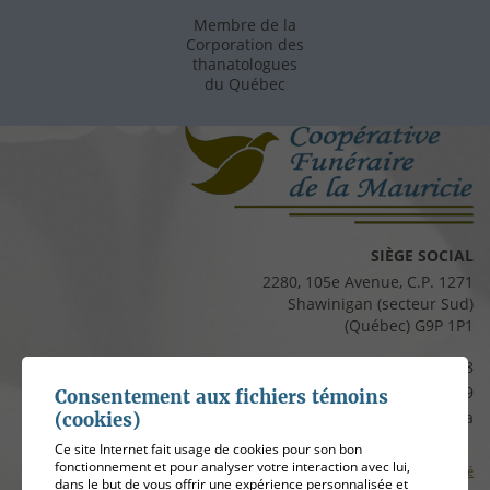
Membre de la
Corporation des
thanatologues
du Québec
SIÈGE SOCIAL
2280, 105e Avenue, C.P. 1271
Shawinigan (secteur Sud)
(Québec) G9P 1P1
Téléphone :
819 537-8828
Télécopieur :
819 537-8829
Consentement aux fichiers témoins
Courriel :
clients@cfmauricie.ca
(cookies)
Ce site Internet fait usage de cookies pour son bon
fonctionnement et pour analyser votre interaction avec lui,
Conditions d’utilisation et politique de confidentialité
dans le but de vous offrir une expérience personnalisée et