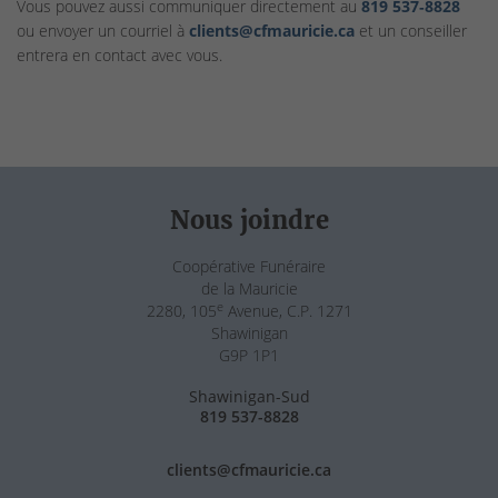
Vous pouvez aussi communiquer directement au
819 537‑8828
ou envoyer un courriel à
clients@cfmauricie.ca
et un conseiller
entrera en contact avec vous.
Nous joindre
Coopérative Funéraire
de la Mauricie
e
2280, 105
Avenue, C.P. 1271
Shawinigan
G9P 1P1
Shawinigan-Sud
819 537-8828
clients@cfmauricie.ca