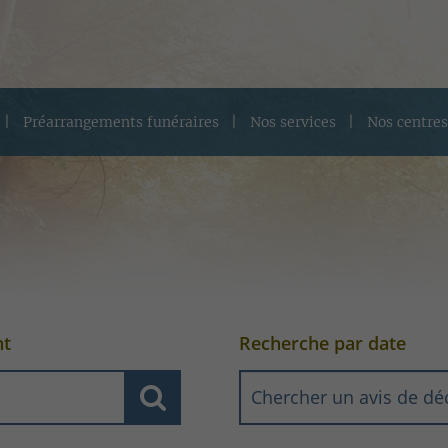
Préarrangements funéraires
Nos services
Nos centres
nt
Recherche par date