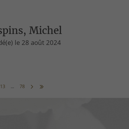
spins, Michel
é(e) le 28 août 2024
13
...
78