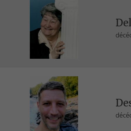
Del
décé
Des
décé