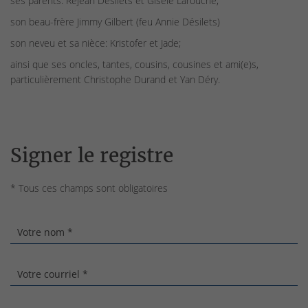
ses parents: Réjean Désilets et Gisèle Larouche;
son beau-frère Jimmy Gilbert (feu Annie Désilets)
son neveu et sa nièce: Kristofer et Jade;
ainsi que ses oncles, tantes, cousins, cousines et ami(e)s,
particulièrement Christophe Durand et Yan Déry.
Signer le registre
* Tous ces champs sont obligatoires
Votre nom *
Votre courriel *