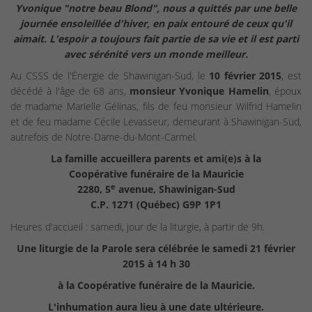
Yvonique "notre beau Blond", nous a quittés par une belle
journée ensoleillée d'hiver, en paix entouré de ceux qu'il
aimait. L'espoir a toujours fait partie de sa vie et il est parti
avec sérénité vers un monde meilleur.
Au CSSS de l'Énergie de Shawinigan-Sud, le
10 février 2015
, est
décédé à l'âge de 68 ans,
monsieur Yvonique Hamelin
, époux
de madame Marielle Gélinas, fils de feu monsieur Wilfrid Hamelin
et de feu madame Cécile Levasseur, demeurant à Shawinigan-Sud,
autrefois de Notre-Dame-du-Mont-Carmel.
La famille accueillera parents et ami(e)s à la
Coopérative funéraire de la Mauricie
e
2280, 5
avenue, Shawinigan-Sud
C.P. 1271 (Québec) G9P 1P1
Heures d'accueil : samedi, jour de la liturgie, à partir de 9h.
Une liturgie de la Parole sera célébrée le samedi 21 février
2015 à 14 h 30
à la Coopérative funéraire de la Mauricie.
L'inhumation aura lieu à une date ultérieure.