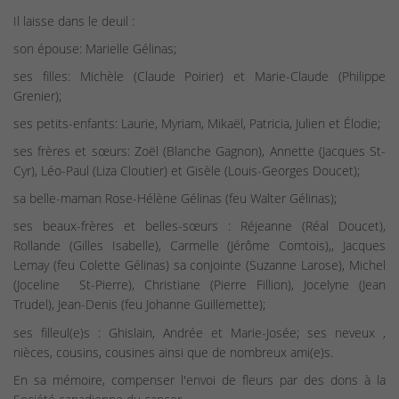
Il laisse dans le deuil :
son épouse: Marielle Gélinas;
ses filles: Michèle (Claude Poirier) et Marie-Claude (Philippe
Grenier);
ses petits-enfants: Laurie, Myriam, Mikaël, Patricia, Julien et Élodie;
ses frères et sœurs: Zoël (Blanche Gagnon), Annette (Jacques St-
Cyr), Léo-Paul (Liza Cloutier) et Gisèle (Louis-Georges Doucet);
sa belle-maman Rose-Hélène Gélinas (feu Walter Gélinas);
ses beaux-frères et belles-sœurs : Réjeanne (Réal Doucet),
Rollande (Gilles Isabelle), Carmelle (Jérôme Comtois),, Jacques
Lemay (feu Colette Gélinas) sa conjointe (Suzanne Larose), Michel
(Joceline
St-Pierre), Christiane (Pierre Fillion), Jocelyne (Jean
Trudel), Jean-Denis (feu Johanne Guillemette);
ses filleul(e)s : Ghislain, Andrée et Marie-Josée; ses neveux ,
nièces, cousins, cousines ainsi que de nombreux ami(e)s.
En sa mémoire, compenser l'envoi de fleurs par des dons à la