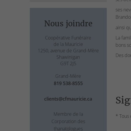
ses nev
Brando
Nous joindre
ainsi q
Coopérative Funéraire
La fami
de la Mauricie
bons so
1250, avenue de Grand-Mère
Des don
Shawinigan
G9T 2J5
Grand-Mère
819 538-8555
Sig
clients@cfmauricie.ca
Membre de la
* Tous 
Corporation des
thanatologues