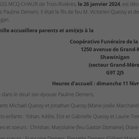
SSS MCQ-CHAUR de Trois-Rivières,
le 26 janvier 2024
, est dé
Pauline Demers. Il était le fils de feu M. Victorien Quessy et
gan.
ille accueillera parents et ami(e)s à la
Coopérative Funéraire de la
1250 avenue de Grand-
Shawinigan
(secteur Grand-Mère
G9T 2J5
Heures d'accueil : dimanche 11 févr
se dans le deuil son épouse Pauline Demers;
ants Michaël Quessy et Jonathan Quessy (Marie-Josée Marchand)
its-enfants : Yohan, Adèle, Eloi et Gabrielle Quessy et Laurie Tr
res et soeurs : Christian, Marjolaine (feu Gaston Domaine), Diane
les-soeurs : Françoise Demers, Pierrette Demers (Gilbert Major)