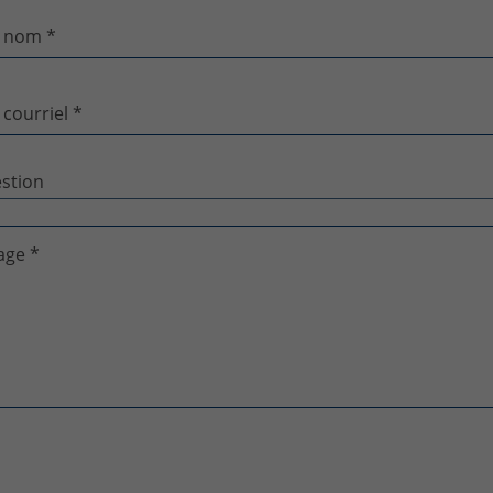
 nom *
 courriel *
age *