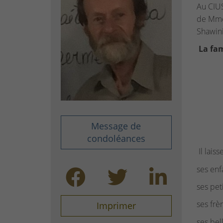
Au CIU
de Mme 
Shawini
La fam
Message de
condoléances
Il lais
ses enf
ses pet
ses frè
Imprimer
ses bel