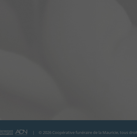
bergement
|
© 2026
Coopérative funéraire de la Mauricie
, tous droi
nication