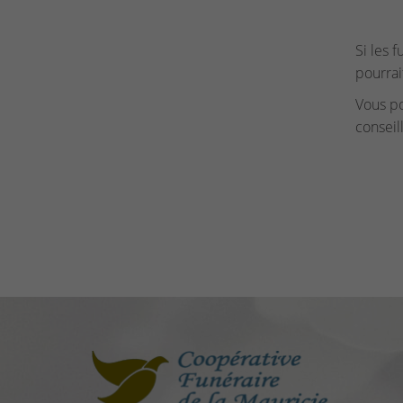
Si les 
pourrai
Vous p
conseil