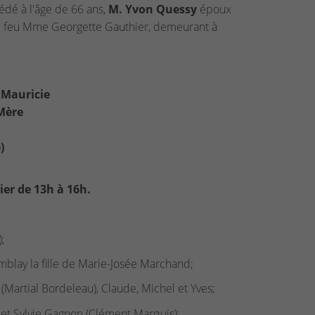
cédé à l'âge de 66 ans,
M.
Yvon Quessy
époux
 de feu Mme Georgette Gauthier, demeurant à
 Mauricie
Mère
)
ier de 13h à 16h.
;
emblay la fille de Marie-Josée Marchand;
 (Martial Bordeleau), Claude, Michel et Yves;
 et Sylvie Gagnon (Clément Marquis);