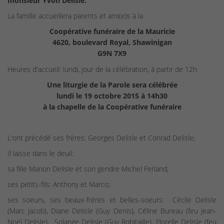
monsieur Yvon Delisle.
La famille accueillera parents et ami(e)s à la
Coopérative funéraire de la Mauricie
4620, boulevard Royal, Shawinigan
G9N 7X9
Heures d'accueil: lundi, jour de la célébration, à partir de 12h.
Une liturgie de la Parole sera célébrée
lundi le 19 octobre 2015 à 14h30
à la chapelle de la Coopérative funéraire
L'ont précédé ses frères: Georges Delisle et Conrad Delisle;
Il laisse dans le deuil:
sa fille Manon Delisle et son gendre Michel Ferland;
ses petits-fils: Anthony et Marco;
ses soeurs, ses beaux-frères et belles-soeurs: Cécile Delisle
(Marc Jacob), Diane Delisle (Guy Denis), Céline Bureau (feu Jean-
Noël Delisle), Solange Delisle (Guy Robitaille), Florelle Delisle (feu