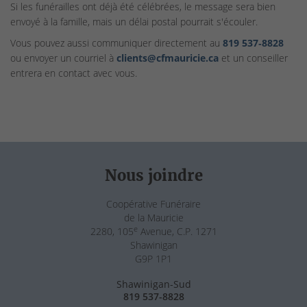
Si les funérailles ont déjà été célébrées, le message sera bien
envoyé à la famille, mais un délai postal pourrait s'écouler.
Vous pouvez aussi communiquer directement au
819 537‑8828
ou envoyer un courriel à
clients@cfmauricie.ca
et un conseiller
entrera en contact avec vous.
Nous joindre
Coopérative Funéraire
de la Mauricie
e
2280, 105
Avenue, C.P. 1271
Shawinigan
G9P 1P1
Shawinigan-Sud
819 537-8828