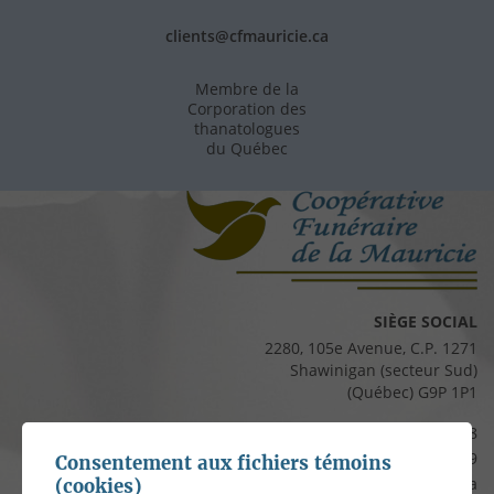
clients@cfmauricie.ca
Membre de la
Corporation des
thanatologues
du Québec
SIÈGE SOCIAL
2280, 105e Avenue, C.P. 1271
Shawinigan (secteur Sud)
(Québec) G9P 1P1
Téléphone :
819 537-8828
Télécopieur :
819 537-8829
Consentement aux fichiers témoins
Courriel :
clients@cfmauricie.ca
(cookies)