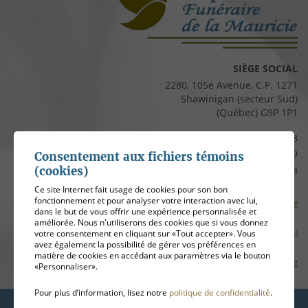
SIÈGE SOCIAL
2280, 105e Avenue, C.P. 1271
Shawinigan (secteur Sud)
(Québec) G9P 1P1
Téléphone :
819 537-8828
Télécopieur :
819 537-8829
Consentement aux fichiers témoins
Courriel :
clients@cfmauricie.ca
(cookies)
Ce site Internet fait usage de cookies pour son bon
fonctionnement et pour analyser votre interaction avec lui,
Conditions d’utilisation et politique de confidentialité
dans le but de vous offrir une expérience personnalisée et
améliorée. Nous n'utiliserons des cookies que si vous donnez
Gérer mes témoins (cookies)
votre consentement en cliquant sur «Tout accepter». Vous
avez également la possibilité de gérer vos préférences en
matière de cookies en accédant aux paramètres via le bouton
Plan de site
«Personnaliser».
Pour plus d’information, lisez notre
politique de confidentialité
.