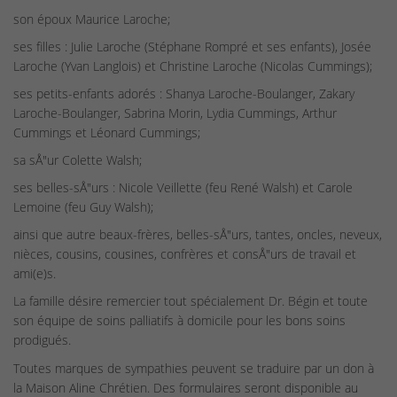
son époux Maurice Laroche;
ses filles : Julie Laroche (Stéphane Rompré et ses enfants), Josée
Laroche (Yvan Langlois) et Christine Laroche (Nicolas Cummings);
ses petits-enfants adorés : Shanya Laroche-Boulanger, Zakary
Laroche-Boulanger, Sabrina Morin, Lydia Cummings, Arthur
Cummings et Léonard Cummings;
sa sÅ"ur Colette Walsh;
ses belles-sÅ"urs : Nicole Veillette (feu René Walsh) et Carole
Lemoine (feu Guy Walsh);
ainsi que autre beaux-frères, belles-sÅ"urs, tantes, oncles, neveux,
nièces, cousins, cousines, confrères et consÅ"urs de travail et
ami(e)s.
La famille désire remercier tout spécialement Dr. Bégin et toute
son équipe de soins palliatifs à domicile pour les bons soins
prodigués.
Toutes marques de sympathies peuvent se traduire par un don à
la Maison Aline Chrétien. Des formulaires seront disponible au