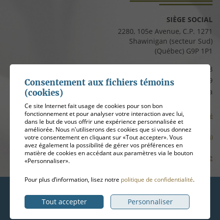
SIÈGE SOCIAL
2280, 105e Avenue, C.P. 1271
Shawinigan (secteur Sud)
(Québec) G9P 1P1
Téléphone :
819 537-8828
Télécopieur :
819 537-8829
Consentement aux fichiers témoins
Courriel :
clients@cfmauricie.ca
(cookies)
Ce site Internet fait usage de cookies pour son bon
fonctionnement et pour analyser votre interaction avec lui,
Conditions d’utilisation et politique de confidentialité
dans le but de vous offrir une expérience personnalisée et
améliorée. Nous n'utiliserons des cookies que si vous donnez
votre consentement en cliquant sur «Tout accepter». Vous
Gérer mes témoins (cookies)
avez également la possibilité de gérer vos préférences en
matière de cookies en accédant aux paramètres via le bouton
Plan de site
«Personnaliser».
Pour plus d’information, lisez notre
politique de confidentialité
.
Hébergement
ADN communication
Tout accepter
Personnaliser
© 2026
Coopérative funéraire de la Mauricie
, tous droits réservés