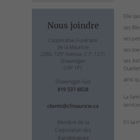
Elle lai
Nous joindre
ses fill
ses pet
Coopérative Funéraire
de la Mauricie
ses soe
e
2280, 105
Avenue, C.P. 1271
ses bel
Shawinigan
G9P 1P1
Ouellet
ainsi q
Shawinigan-Sud
819 537-8828
La fami
service
clients@cfmauricie.ca
En sa m
Membre de la
Corporation des
thanatologues