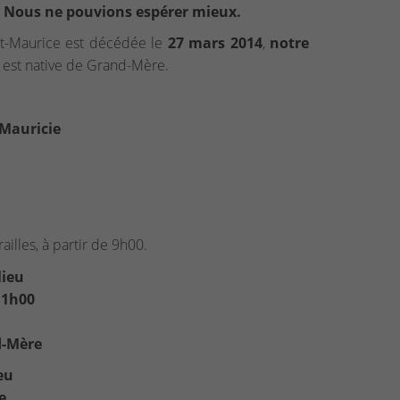
e. Nous ne pouvions espérer mieux.
 St-Maurice est décédée le
27 mars 2014
,
notre
e est native de Grand-Mère.
 Mauricie
illes, à partir de 9h00.
lieu
 11h00
d-Mère
eu
e