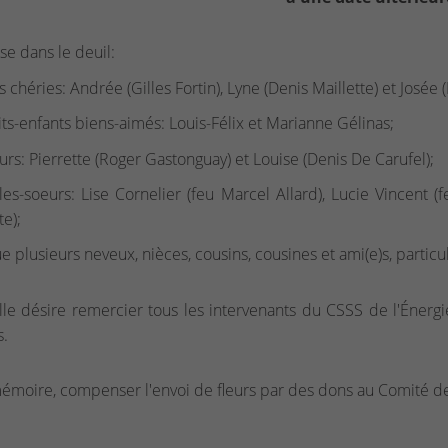
sse dans le deuil:
es chéries: Andrée (Gilles Fortin), Lyne (Denis Maillette) et Josée 
its-enfants biens-aimés: Louis-Félix et Marianne Gélinas;
urs: Pierrette (Roger Gastonguay) et Louise (Denis De Carufel);
les-soeurs: Lise Cornelier (feu Marcel Allard), Lucie Vincent (
te);
ue plusieurs neveux, nièces, cousins, cousines et ami(e)s, partic
lle désire remercier tous les intervenants du CSSS de l'Énerg
s.
émoire, compenser l'envoi de fleurs par des dons au Comité d