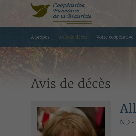
À propos
Avis de décès
Votre coopérative
Avis de décès
Al
ND -