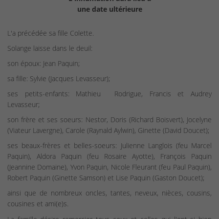
une date ultérieure
L'a précédée sa fille Colette.
Solange laisse dans le deuil:
son époux: Jean Paquin;
sa fille: Sylvie (Jacques Levasseur);
ses petits-enfants: Mathieu Rodrigue, Francis et Audrey
Levasseur;
son frère et ses soeurs: Nestor, Doris (Richard Boisvert), Jocelyne
(Viateur Lavergne), Carole (Raynald Aylwin), Ginette (David Doucet);
ses beaux-frères et belles-soeurs: Julienne Langlois (feu Marcel
Paquin), Aldora Paquin (feu Rosaire Ayotte), François Paquin
(Jeannine Domaine), Yvon Paquin, Nicole Fleurant (feu Paul Paquin),
Robert Paquin (Ginette Samson) et Lise Paquin (Gaston Doucet);
ainsi que de nombreux oncles, tantes, neveux, nièces, cousins,
cousines et ami(e)s.