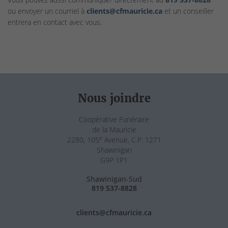
ou envoyer un courriel à
clients@cfmauricie.ca
et un conseiller
entrera en contact avec vous.
Nous joindre
Coopérative Funéraire
de la Mauricie
e
2280, 105
Avenue, C.P. 1271
Shawinigan
G9P 1P1
Shawinigan-Sud
819 537-8828
clients@cfmauricie.ca