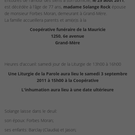
Entourés de l'amour des siens à son domicile,
le 25 août 2011
,
est décédée à l'âge de 77 ans,
madame Solange Rock
épouse
de monsieur Forbes Moran, demeurant à Grand-Mère.
La famille accueillera parents et ami(e)s à la
Coopérative funéraire de la Mauricie
1250, 6e avenue
Grand-Mère
Heures d'accueil: samedi jour de la Liturgie de 13h00 à 16h00
Une Liturgie de la Parole aura lieu le samedi 3 septembre
2011 à 15h00 à la Coopérative
L'inhumation aura lieu à une date ultérieure
Solange laisse dans le deuil:
son époux: Forbes Moran;
ses enfants: Barclay (Claudia) et Jason;