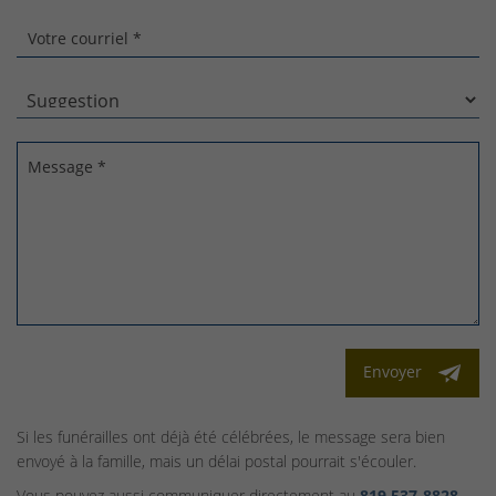
Votre courriel *
Message *
Envoyer
Si les funérailles ont déjà été célébrées, le message sera bien
envoyé à la famille, mais un délai postal pourrait s'écouler.
Vous pouvez aussi communiquer directement au
819 537‑8828