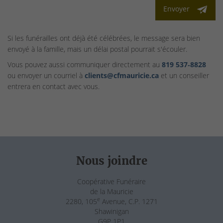
Envoyer
Si les funérailles ont déjà été célébrées, le message sera bien
envoyé à la famille, mais un délai postal pourrait s'écouler.
Vous pouvez aussi communiquer directement au
819 537‑8828
ou envoyer un courriel à
clients@cfmauricie.ca
et un conseiller
entrera en contact avec vous.
Nous joindre
Coopérative Funéraire
de la Mauricie
e
2280, 105
Avenue, C.P. 1271
Shawinigan
G9P 1P1