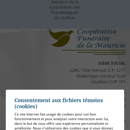
Membre de la
Corporation des
thanatologues
du Québec
SIÈGE SOCIAL
2280, 105e Avenue, C.P. 1271
Shawinigan (secteur Sud)
(Québec) G9P 1P1
Téléphone :
819 537-8828
Télécopieur :
819 537-8829
Consentement aux fichiers témoins
Courriel :
clients@cfmauricie.ca
(cookies)
Ce site Internet fait usage de cookies pour son bon
fonctionnement et pour analyser votre interaction avec lui,
Conditions d’utilisation et politique de confidentialité
dans le but de vous offrir une expérience personnalisée et
améliorée. Nous n'utiliserons des cookies que si vous donnez