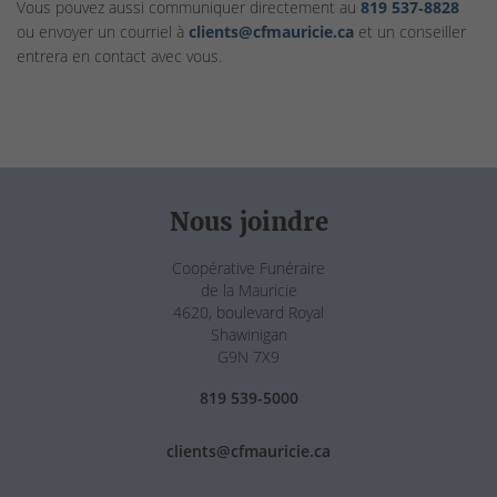
Vous pouvez aussi communiquer directement au
819 537‑8828
ou envoyer un courriel à
clients@cfmauricie.ca
et un conseiller
entrera en contact avec vous.
Nous joindre
Coopérative Funéraire
de la Mauricie
4620, boulevard Royal
Shawinigan
G9N 7X9
819 539-5000
clients@cfmauricie.ca