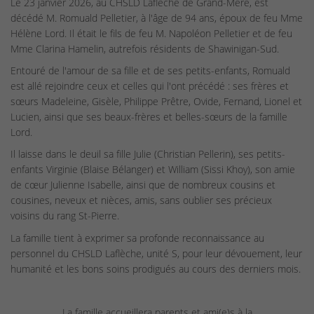
Le 23 janvier 2026, au CHSLD Laflèche de Grand-Mère, est
décédé M. Romuald Pelletier, à l'âge de 94 ans, époux de feu Mme
Hélène Lord. Il était le fils de feu M. Napoléon Pelletier et de feu
Mme Clarina Hamelin, autrefois résidents de Shawinigan-Sud.
Entouré de l'amour de sa fille et de ses petits-enfants, Romuald
est allé rejoindre ceux et celles qui l'ont précédé : ses frères et
sœurs Madeleine, Gisèle, Philippe Prêtre, Ovide, Fernand, Lionel et
Lucien, ainsi que ses beaux-frères et belles-sœurs de la famille
Lord.
Il laisse dans le deuil sa fille Julie (Christian Pellerin), ses petits-
enfants Virginie (Blaise Bélanger) et William (Sissi Khoy), son amie
de cœur Julienne Isabelle, ainsi que de nombreux cousins et
cousines, neveux et nièces, amis, sans oublier ses précieux
voisins du rang St-Pierre.
La famille tient à exprimer sa profonde reconnaissance au
personnel du CHSLD Laflèche, unité S, pour leur dévouement, leur
humanité et les bons soins prodigués au cours des derniers mois.
La famille accueillera parents et ami(e)s à la