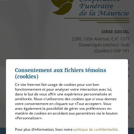
SIÈGE SOCIAL
2280, 105e Avenue, C.P. 1271
Shawinigan (secteur Sud)
(Québec) G9P 1P1
Téléphone :
819 537-8828
Télécopieur :
819 537-8829
Consentement aux fichiers témoins
Courriel :
clients@cfmauricie.ca
(cookies)
Ce site Internet fait usage de cookies pour son bon
fonctionnement et pour analyser votre interaction avec lui,
Conditions d’utilisation et politique de confidentialité
dans le but de vous offrir une expérience personnalisée et
améliorée. Nous n'utiliserons des cookies que si vous donnez
Gérer mes témoins (cookies)
votre consentement en cliquant sur «Tout accepter». Vous
avez également la possibilité de gérer vos préférences en
matière de cookies en accédant aux paramètres via le bouton
Plan de site
«Personnaliser».
Pour plus d’information, lisez notre
politique de confidentialité
.