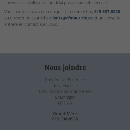
envoyé à la famille, mais un délai postal pourrait s'écouler.
Vous pouvez aussi communiquer directement au
819 537‑8828
ou envoyer un courriel à
clients@cfmauricie.ca
et un conseiller
entrera en contact avec vous.
Nous joindre
Coopérative Funéraire
de la Mauricie
1250, avenue de Grand-Mère
Shawinigan
G9T 2J5
Grand-Mère
819 538-8555