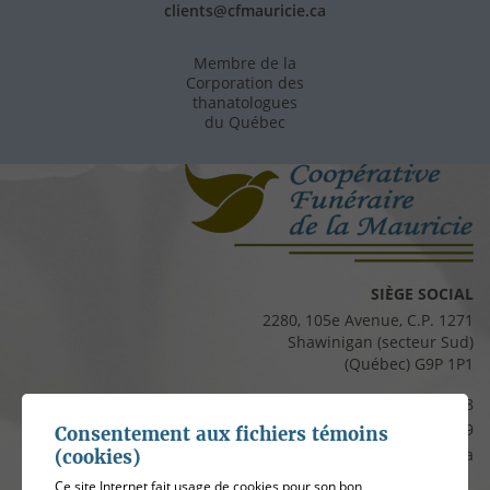
clients@cfmauricie.ca
Membre de la
Corporation des
thanatologues
du Québec
SIÈGE SOCIAL
2280, 105e Avenue, C.P. 1271
Shawinigan (secteur Sud)
(Québec) G9P 1P1
Téléphone :
819 537-8828
Télécopieur :
819 537-8829
Consentement aux fichiers témoins
Courriel :
clients@cfmauricie.ca
(cookies)
Ce site Internet fait usage de cookies pour son bon