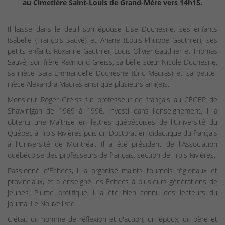
au Cimetière Saint-Louis de Grand-Mère vers 14h15.
Il laisse dans le deuil son épouse Lise Duchesne, ses enfants
Isabelle (François Sauvé) et Ariane (Louis-Philippe Gauthier), ses
petits-enfants Roxanne Gauthier, Louis-Olivier Gauthier et Thomas
Sauvé, son frère Raymond Greiss, sa belle-sœur Nicole Duchesne,
sa nièce Sara-Emmanuelle Duchesne (Éric Mauras) et sa petite-
nièce Alexandra Mauras ainsi que plusieurs ami(e)s.
Monsieur Roger Greiss fut professeur de français au CÉGEP de
Shawinigan de 1969 à 1996. Investi dans l'enseignement, il a
obtenu une Maîtrise en lettres québécoises de l'Université du
Québec à Trois-Rivières puis un Doctorat en didactique du français
à l'Université de Montréal. Il a été président de l'Association
québécoise des professeurs de français, section de Trois-Rivières.
Passionné d'Échecs, il a organisé maints tournois régionaux et
provinciaux, et a enseigné les Échecs à plusieurs générations de
jeunes. Plume prolifique, il a été bien connu des lecteurs du
journal Le Nouvelliste.
C'était un homme de réflexion et d'action, un époux, un père et