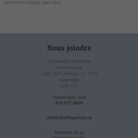
entrera en contact avec vous.
Nous joindre
Coopérative Funéraire
de la Mauricie
e
2280, 105
Avenue, C.P. 1271
Shawinigan
G9P 1P1
Shawinigan-Sud
819 537-8828
clients@cfmauricie.ca
Membre de la
Corporation des