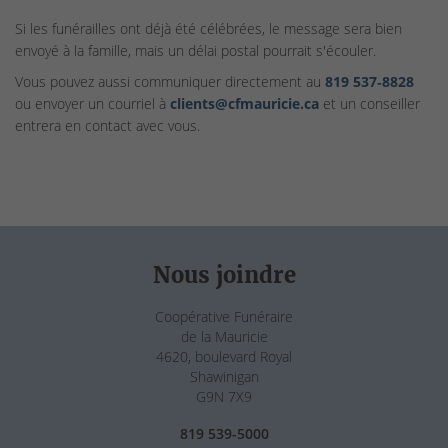
Si les funérailles ont déjà été célébrées, le message sera bien
envoyé à la famille, mais un délai postal pourrait s'écouler.
Vous pouvez aussi communiquer directement au
819 537‑8828
ou envoyer un courriel à
clients@cfmauricie.ca
et un conseiller
entrera en contact avec vous.
Nous joindre
Coopérative Funéraire
de la Mauricie
4620, boulevard Royal
Shawinigan
G9N 7X9
819 539-5000