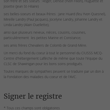
son frère et ses soeurs : Roger, Denise (Yvon Filion), Huguette et
Josette (Jean St-Hilaire)
ses belles-soeurs et beaux-frères : Jane Huard (feu Yvon Quesnel),
Mireille Landry (Paul Jacques), Jocelyne Landry, Johanne Landry et
Linda Landry (Alain Ouellette);
ainsi que plusieurs neveux, nièces, cousins, cousines,
particulièrement les petites Marine et Constance;
ses amis frères Chevaliers de Colomb de Grand-Mère.
Un merci du fond du coeur à tout le personnel du CIUSSS MCQ-
Centre d'hébergement Laflèche de même que toute l'équipe du
CLSC de Shawinigan pour les bons soins prodigués.
Toutes marques de sympathies peuvent se traduire par un don à
la Fondation des maladies du coeur et de l'AVC.
Signer le registre
* Tous ces champs sont obligatoires