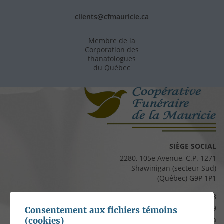
clients@cfmauricie.ca
Membre de la
Corporation des
thanatologues
du Québec
SIÈGE SOCIAL
2280, 105e Avenue, C.P. 1271
Shawinigan (secteur Sud)
(Québec) G9P 1P1
Téléphone :
819 537-8828
Télécopieur :
819 537-8829
Consentement aux fichiers témoins
Courriel :
clients@cfmauricie.ca
(cookies)