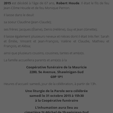
2015
est décédé à l'âge de 67 ans,
Robert Houde
. Il était le fils de feu
Jean-Côme Houde et de feu Monique Perron.
Il laisse dans le deuil:
sa soeur Claudine (Jean-Claude);
ses frères: Jacques (Élaine), Denis (Hélène), Guy et Jean (Ginette);
Il laisse également plusieurs neveux et nièces dont il était très fier: Sarah
et Émilie, Vincent et Jean-François, Valérie et Claudie, Mathieu et
François, et Alésia;
ainsi que plusieurs cousins, cousines, tantes et ami(e)s.
La famille accueillera parents et ami(e)s à la
Coopérative funéraire de la Mauricie
2280, 5e Avenue, Shawinigan-Sud
G9P 1P1
Heures d'accueil: samedi, jour de la célébration, à partir de 13h.
Une liturgie de la Parole sera célébrée
samedi le 31 octobre 2015 à 15h30
à la Coopérative funéraire
L'inhumation aura lieu au
cimetière St-Michel de Shawinigan-Sud