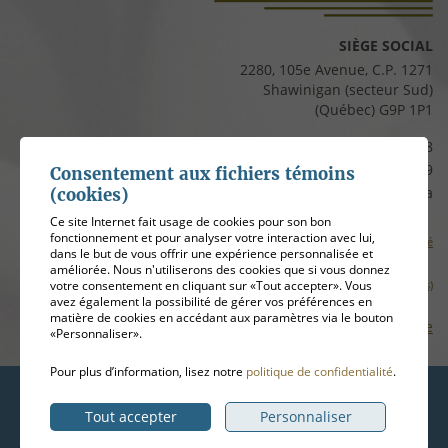
SIÈGE SOCIAL
2280, 105e Avenue, C.P. 1271
Shawinigan (secteur Sud)
(Québec) G9P 1P1
Téléphone :
819 537-8828
Télécopieur :
819 537-8829
Consentement aux fichiers témoins
Courriel :
clients@cfmauricie.ca
(cookies)
Ce site Internet fait usage de cookies pour son bon
fonctionnement et pour analyser votre interaction avec lui,
Conditions d’utilisation et politique de confidentialité
dans le but de vous offrir une expérience personnalisée et
améliorée. Nous n'utiliserons des cookies que si vous donnez
votre consentement en cliquant sur «Tout accepter». Vous
Gérer mes témoins (cookies)
avez également la possibilité de gérer vos préférences en
matière de cookies en accédant aux paramètres via le bouton
Plan de site
«Personnaliser».
Pour plus d’information, lisez notre
politique de confidentialité
.
Hébergement
ADN communication
Tout accepter
Personnaliser
© 2026
Coopérative funéraire de la Mauricie
, tous droits réservés