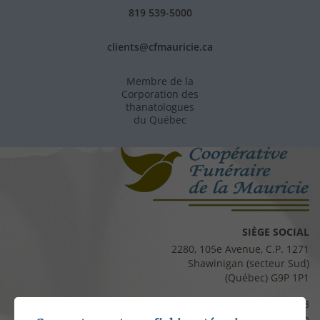
819 539-5000
clients@cfmauricie.ca
Membre de la
Corporation des
thanatologues
du Québec
SIÈGE SOCIAL
2280, 105e Avenue, C.P. 1271
Shawinigan (secteur Sud)
(Québec) G9P 1P1
Téléphone :
819 537-8828