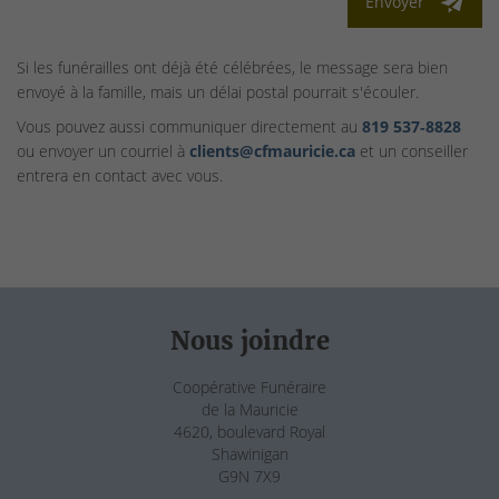
Envoyer
Si les funérailles ont déjà été célébrées, le message sera bien
envoyé à la famille, mais un délai postal pourrait s'écouler.
Vous pouvez aussi communiquer directement au
819 537‑8828
ou envoyer un courriel à
clients@cfmauricie.ca
et un conseiller
entrera en contact avec vous.
Nous joindre
Coopérative Funéraire
de la Mauricie
4620, boulevard Royal
Shawinigan
G9N 7X9