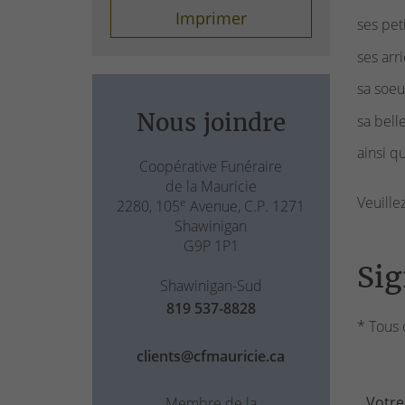
Imprimer
ses pet
ses arr
sa soeu
Nous joindre
sa bell
ainsi q
Coopérative Funéraire
de la Mauricie
Veuille
e
2280, 105
Avenue, C.P. 1271
Shawinigan
G9P 1P1
Sig
Shawinigan-Sud
819 537-8828
* Tous 
clients@cfmauricie.ca
Votre
Membre de la