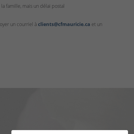
la famille, mais un délai postal
yer un courriel à
clients@cfmauricie.ca
et un