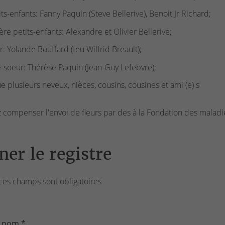
its-enfants: Fanny Paquin (Steve Bellerive), Benoit Jr Richard;
ière petits-enfants: Alexandre et Olivier Bellerive;
r: Yolande Bouffard (feu Wilfrid Breault);
e-soeur: Thérèse Paquin (Jean-Guy Lefebvre);
ue plusieurs neveux, nièces, cousins, cousines et ami (e) s
z compenser l'envoi de fleurs par des à la Fondation des malad
ner le registre
ces champs sont obligatoires
 nom *