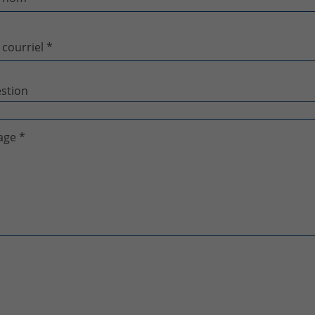
 courriel *
age *