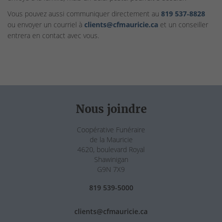
Vous pouvez aussi communiquer directement au
819 537‑8828
ou envoyer un courriel à
clients@cfmauricie.ca
et un conseiller
entrera en contact avec vous.
Nous joindre
Coopérative Funéraire
de la Mauricie
4620, boulevard Royal
Shawinigan
G9N 7X9
819 539-5000
clients@cfmauricie.ca