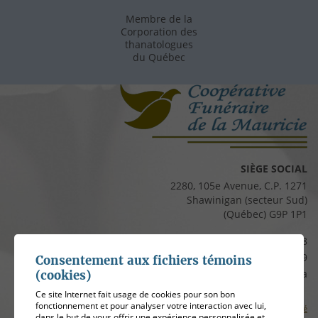
Membre de la
Corporation des
thanatologues
du Québec
SIÈGE SOCIAL
2280, 105e Avenue, C.P. 1271
Shawinigan (secteur Sud)
(Québec) G9P 1P1
Téléphone :
819 537-8828
Télécopieur :
819 537-8829
Consentement aux fichiers témoins
Courriel :
clients@cfmauricie.ca
(cookies)
Ce site Internet fait usage de cookies pour son bon
fonctionnement et pour analyser votre interaction avec lui,
Conditions d’utilisation et politique de confidentialité
dans le but de vous offrir une expérience personnalisée et