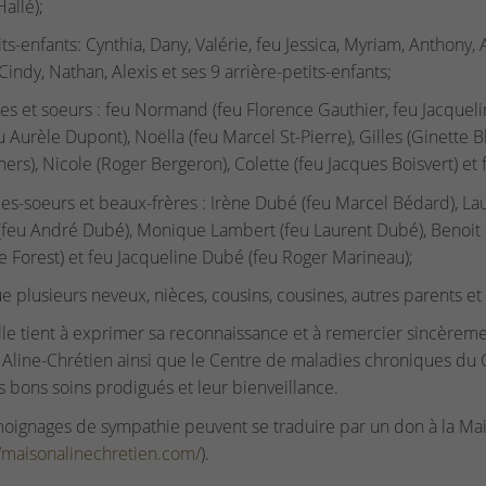
allé);
its-enfants: Cynthia, Dany, Valérie, feu Jessica, Myriam, Anthony
 Cindy, Nathan, Alexis et ses 9 arrière-petits-enfants;
res et soeurs : feu Normand (feu Florence Gauthier, feu Jacquelin
u Aurèle Dupont), Noëlla (feu Marcel St-Pierre), Gilles (Ginette Bla
ers), Nicole (Roger Bergeron), Colette (feu Jacques Boisvert) et
les-soeurs et beaux-frères : Irène Dubé (feu Marcel Bédard), L
(feu André Dubé), Monique Lambert (feu Laurent Dubé), Benoit P
e Forest) et feu Jacqueline Dubé (feu Roger Marineau);
ue plusieurs neveux, nièces, cousins, cousines, autres parents et
lle tient à exprimer sa reconnaissance et à remercier sincèreme
Aline-Chrétien ainsi que le Centre de maladies chroniques du
s bons soins prodigués et leur bienveillance.
oignages de sympathie peuvent se traduire par un don à la Mai
//maisonalinechretien.com/
).