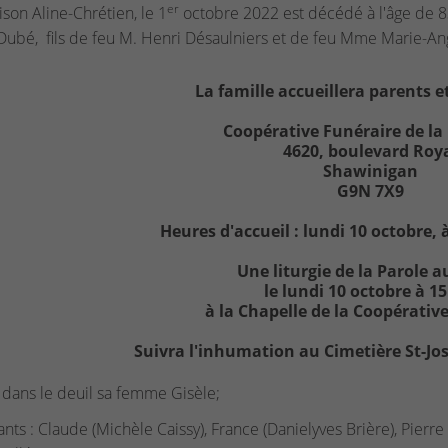
er
ison Aline-Chrétien, le 1
octobre 2022 est décédé à l'âge de 
Dubé, fils de feu M. Henri Désaulniers et de feu Mme Marie-Ang
La famille accueillera parents et
Coopérative Funéraire de la
4620, boulevard Roy
Shawinigan
G9N 7X9
Heures d'accueil : lundi 10 octobre, 
Une liturgie de la Parole a
le lundi 10 octobre à 1
à la Chapelle de la Coopérativ
Suivra l'inhumation au Cimetière St-J
se dans le deuil sa femme Gisèle;
ants : Claude (Michèle Caissy), France (Danielyves Brière), Pierr