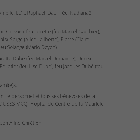
, Amélie, Loïk, Raphaël, Daphnée, Nathanaël,
e Gervais), feu Lucette (feu Marcel Gauthier),
is), Serge (Alice Laliberté), Pierre (Claire
 feu Solange (Mario Doyon);
aurette Dubé (feu Marcel Dumaime), Denise
elletier (feu Lise Dubé), feu Jacques Dubé (feu
 ami(e)s.
nt le personnel et tous ses bénévoles de la
 CIUSSS MCQ- Hôpital du Centre-de-la-Mauricie
son Aline-Chrétien