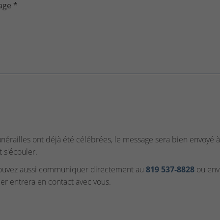
age *
funérailles ont déjà été célébrées, le message sera bien envoyé à 
t s'écouler.
ouvez aussi communiquer directement au
819 537‑8828
ou envo
ler entrera en contact avec vous.