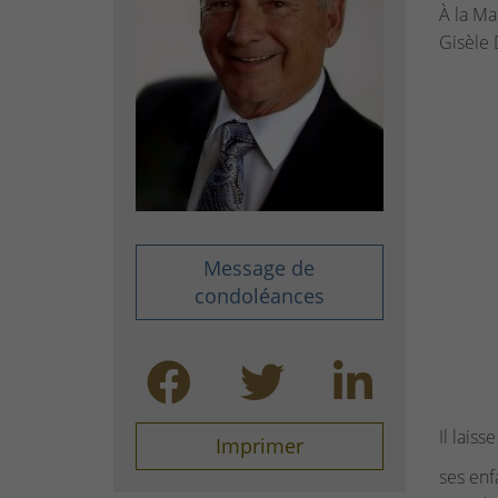
À la Ma
Gisèle 
Message de
condoléances
Il lais
Imprimer
ses enf