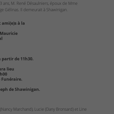
83 ans, M. René Désaulniers, époux de Mme
e Gélinas. Il demeurait à Shawinigan.
 ami(e)s à la
 Mauricie
al
à partir de 11h30.
ura lieu
5h00
e Funéraire.
oseph de Shawinigan.
e (Nancy Marchand), Lucie (Dany Bronsard) et Line