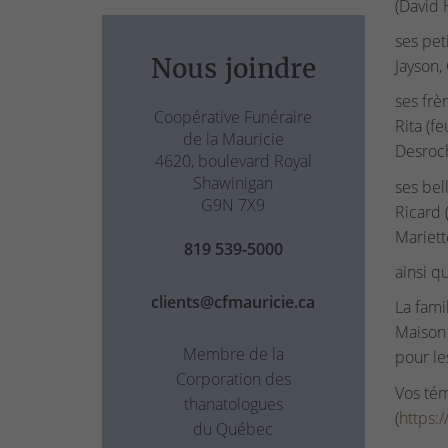
(David H
ses pet
Nous joindre
Jayson,
ses frè
Coopérative Funéraire
Rita (fe
de la Mauricie
Desroch
4620, boulevard Royal
Shawinigan
ses bel
G9N 7X9
Ricard 
Mariett
819 539-5000
ainsi q
clients@cfmauricie.ca
La fami
Maison 
Membre de la
pour le
Corporation des
Vos tém
thanatologues
(
https:
du Québec