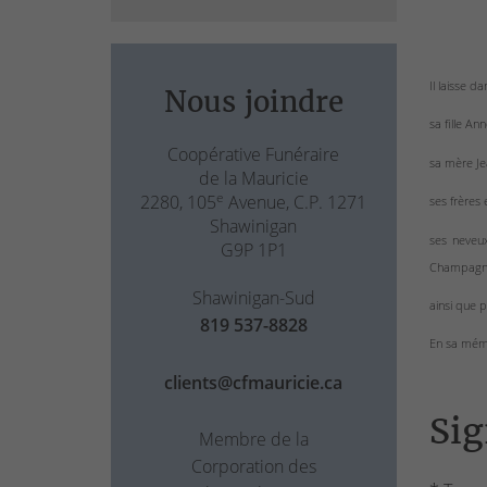
Il laisse da
Nous joindre
sa fille An
Coopérative Funéraire
sa mère Je
de la Mauricie
e
2280, 105
Avenue, C.P. 1271
ses frères 
Shawinigan
ses neveux
G9P 1P1
Champagne 
Shawinigan-Sud
ainsi que p
819 537-8828
En sa mémo
clients@cfmauricie.ca
Sig
Membre de la
Corporation des