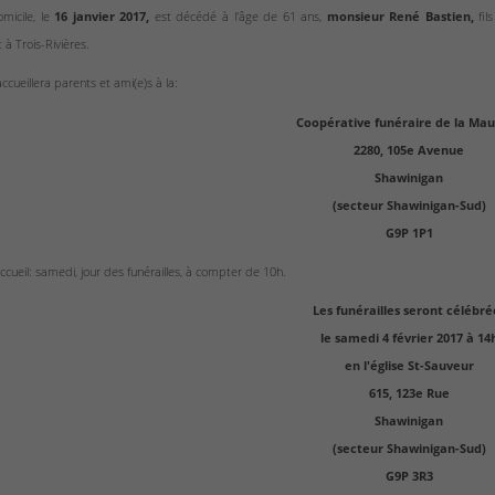
icile, le
16 janvier 2017,
est décédé à l'âge de 61 ans,
monsieur René Bastien,
fi
à Trois-Rivières.
accueillera parents et ami(e)s à la:
Coopérative funéraire de la Mau
2280, 105e Avenue
Shawinigan
(secteur Shawinigan-Sud)
G9P 1P1
cueil: samedi, jour des funérailles, à compter de 10h.
Les funérailles seront célébré
le samedi 4 février 2017 à 14
en l'église St-Sauveur
615, 123e Rue
Shawinigan
(secteur Shawinigan-Sud)
G9P 3R3