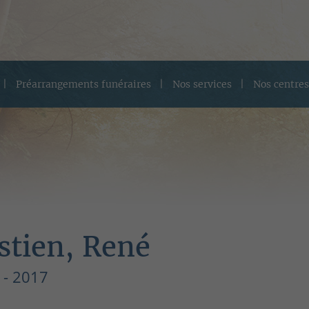
Préarrangements funéraires
Nos services
Nos centres
stien, René
 - 2017