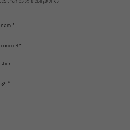
ces champs sont obligatoires
 nom *
 courriel *
age *