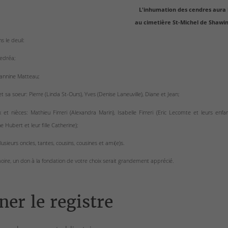
L'inhumation des cendres aura 
au cimetière St-Michel de Shawin
ns le deuil:
nedréa;
annine Matteau;
et sa soeur: Pierre (Linda St-Ours), Yves (Denise Laneuville), Diane et Jean;
 et nièces: Mathieu Firreri (Alexandra Marin), Isabelle Firreri (Eric Lecomte et leurs enfa
Hubert et leur fille Catherine);
lusieurs oncles, tantes, cousins, cousines et ami(e)s.
ire, un don à la fondation de votre choix serait grandement apprécié.
ner le registre