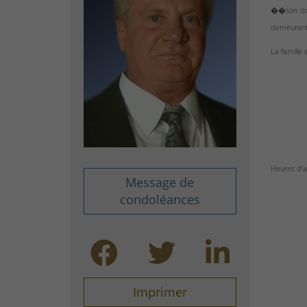
��son dom
demeurant 
La famille 
Heures d'ac
Message de
condoléances
Imprimer