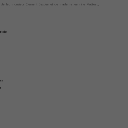
ls de feu monsieur Clément Bastien et de madame Jeannine Matteau,
ricie
es
h