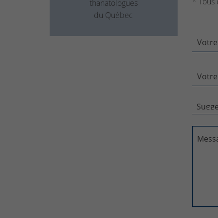
* Tous 
thanatologues
du Québec
Votre
Votre
Mess