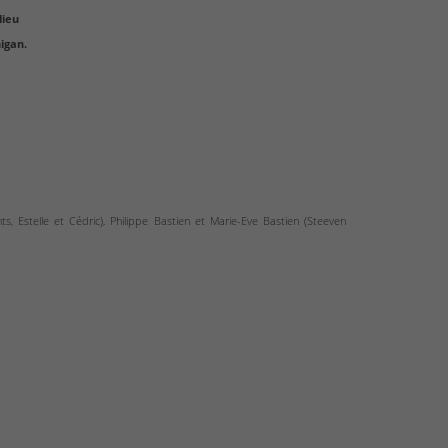
lieu
igan.
nts, Estelle et Cédric), Philippe Bastien et Marie-Eve Bastien (Steeven