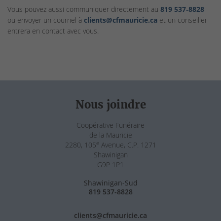
Vous pouvez aussi communiquer directement au
819 537‑8828
ou envoyer un courriel à
clients@cfmauricie.ca
et un conseiller
entrera en contact avec vous.
Nous joindre
Coopérative Funéraire
de la Mauricie
e
2280, 105
Avenue, C.P. 1271
Shawinigan
G9P 1P1
Shawinigan-Sud
819 537-8828
clients@cfmauricie.ca