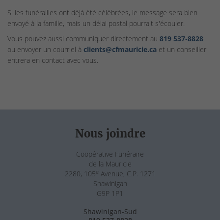
Si les funérailles ont déjà été célébrées, le message sera bien
envoyé à la famille, mais un délai postal pourrait s'écouler.
Vous pouvez aussi communiquer directement au
819 537‑8828
ou envoyer un courriel à
clients@cfmauricie.ca
et un conseiller
entrera en contact avec vous.
Nous joindre
Coopérative Funéraire
de la Mauricie
e
2280, 105
Avenue, C.P. 1271
Shawinigan
G9P 1P1
Shawinigan-Sud