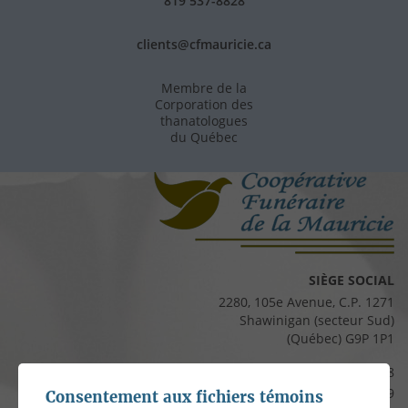
819 537-8828
clients@cfmauricie.ca
Membre de la
Corporation des
thanatologues
du Québec
SIÈGE SOCIAL
2280, 105e Avenue, C.P. 1271
Shawinigan (secteur Sud)
(Québec) G9P 1P1
Téléphone :
819 537-8828
Télécopieur :
819 537-8829
Consentement aux fichiers témoins