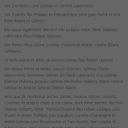
ses 2 enfants: Lyne Gélinas et Yannick Laperrière;
ses 3 petits-fils: Philippe et Édouard (leur père Jean-Pierre et leur
frère Adam) et Gabriel.
Elle laisse également derrière elle sa belle-mère, Mme Rolande
Lafrenière (feu Philippe Gélinas);
ses frères: Réal Lépine (Lisette Hubert) et Réjean Lépine (Diane
Lefebvre);
sa belle-soeur et amie: Jacqueline Lemay (feu Robert Lépine);
ses beaux-frères et belles-soeurs: Ghislain Gélinas (Diane
Massicotte), Micheline Gélinas (Dr René Larocque), Guy Gélinas
(Denise Dubois), Jacques Gélinas (Micheline Nobert), Marie-Hélène
Gélinas et Andrée Gélinas (Daniel Allard);
ainsi que de nombreux oncles, tantes, neveux, nièces, cousins,
cousines et ami(e)s chers à son coeur, dont Mme Josette Rochon
(Réjean Nobert), Mme Thérèse Dupont (feu Urbain Lesage), Lise
Trudel et André Thiffault, Julie Casabon, Lucette Champagne et
André Gélinas, Line Bissonnette et Yves Ayotte, Alain Lépine et
Sylvie Dupuy, ainsi qu'une grande tante qu'elle affectionnait tout