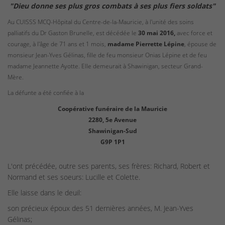
"Dieu donne ses plus gros combats à ses plus fiers soldats"
Au CUISSS MCQ-Hôpital du Centre-de-la-Mauricie, à l'unité des soins
palliatifs du Dr Gaston Brunelle, est décédée le
30 mai 2016,
avec force et
courage, à l'âge de 71 ans et 1 mois,
madame Pierrette Lépine
, épouse de
monsieur Jean-Yves Gélinas, fille de feu monsieur Onias Lépine et de feu
madame Jeannette Ayotte. Elle demeurait à Shawinigan, secteur Grand-
Mère.
La défunte a été confiée à la
Coopérative funéraire de la Mauricie
2280, 5e Avenue
Shawinigan-Sud
G9P 1P1
L'ont précédée, outre ses parents, ses frères: Richard, Robert et
Normand et ses soeurs: Lucille et Colette.
Elle laisse dans le deuil:
son précieux époux des 51 dernières années, M. Jean-Yves
Gélinas;