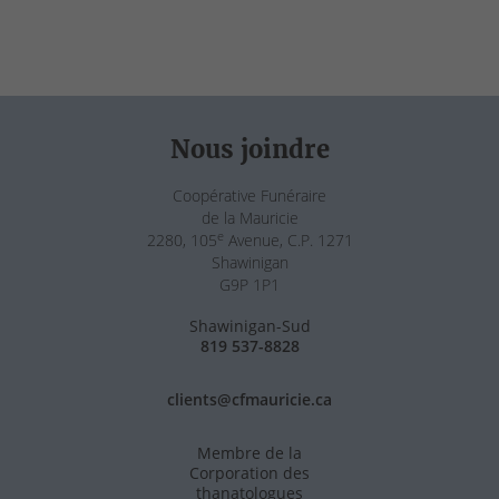
Nous joindre
Coopérative Funéraire
de la Mauricie
e
2280, 105
Avenue, C.P. 1271
Shawinigan
G9P 1P1
Shawinigan-Sud
819 537-8828
clients@cfmauricie.ca
Membre de la
Corporation des
thanatologues