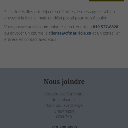
Si les funérailles ont déjà été célébrées, le message sera bien
envoyé à la famille, mais un délai postal pourrait s'écouler.
Vous pouvez aussi communiquer directement au
819 537‑8828
ou envoyer un courriel à
clients@cfmauricie.ca
et un conseiller
entrera en contact avec vous.
Nous joindre
Coopérative Funéraire
de la Mauricie
4620, boulevard Royal
Shawinigan
G9N 7X9
819 539-5000