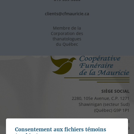
clients@cfmauricie.ca
Membre de la
Corporation des
thanatologues
du Québec
SIÈGE SOCIAL
2280, 105e Avenue, C.P. 1271
Shawinigan (secteur Sud)
(Québec) G9P 1P1
Téléphone :
819 537-8828
Télécopieur :
819 537-8829
Consentement aux fichiers témoins