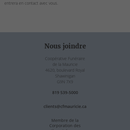
entrera en contact avec vous.
Nous joindre
Coopérative Funéraire
de la Mauricie
4620, boulevard Royal
Shawinigan
G9N 7X9
819 539-5000
clients@cfmauricie.ca
Membre de la
Corporation des