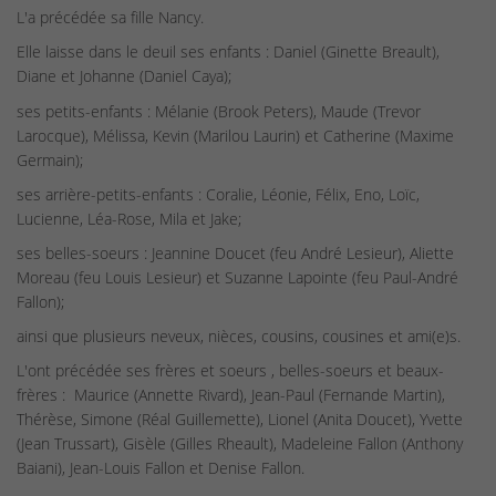
L'a précédée sa fille Nancy.
Elle laisse dans le deuil ses enfants : Daniel (Ginette Breault),
Diane et Johanne (Daniel Caya);
ses petits-enfants : Mélanie (Brook Peters), Maude (Trevor
Larocque), Mélissa, Kevin (Marilou Laurin) et Catherine (Maxime
Germain);
ses arrière-petits-enfants : Coralie, Léonie, Félix, Eno, Loïc,
Lucienne, Léa-Rose, Mila et Jake;
ses belles-soeurs : Jeannine Doucet (feu André Lesieur), Aliette
Moreau (feu Louis Lesieur) et Suzanne Lapointe (feu Paul-André
Fallon);
ainsi que plusieurs neveux, nièces, cousins, cousines et ami(e)s.
L'ont précédée ses frères et soeurs , belles-soeurs et beaux-
frères : Maurice (Annette Rivard), Jean-Paul (Fernande Martin),
Thérèse, Simone (Réal Guillemette), Lionel (Anita Doucet), Yvette
(Jean Trussart), Gisèle (Gilles Rheault), Madeleine Fallon (Anthony
Baiani), Jean-Louis Fallon et Denise Fallon.