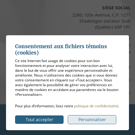
SIÈGE SOCIAL
2280, 105e Avenue, C.P. 1271
Shawinigan (secteur Sud)
(Québec) G9P 1P1
Téléphone :
819 537-8828
Télécopieur :
819 537-8829
Consentement aux fichiers témoins
Courriel :
clients@cfmauricie.ca
(cookies)
Ce site Internet fait usage de cookies pour son bon
fonctionnement et pour analyser votre interaction avec lui,
Conditions d’utilisation et politique de confidentialité
dans le but de vous offrir une expérience personnalisée et
améliorée. Nous n'utiliserons des cookies que si vous donnez
Gérer mes témoins (cookies)
votre consentement en cliquant sur «Tout accepter». Vous
avez également la possibilité de gérer vos préférences en
matière de cookies en accédant aux paramètres via le bouton
Plan de site
«Personnaliser».
Pour plus d’information, lisez notre
politique de confidentialité
.
Hébergement
ADN communication
Tout accepter
Personnaliser
© 2026
Coopérative funéraire de la Mauricie
, tous droits réservés