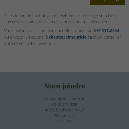
Si les funérailles ont déjà été célébrées, le message sera bien
envoyé à la famille, mais un délai postal pourrait s'écouler.
Vous pouvez aussi communiquer directement au
819 537‑8828
ou envoyer un courriel à
clients@cfmauricie.ca
et un conseiller
entrera en contact avec vous.
Nous joindre
Coopérative Funéraire
de la Mauricie
4620, boulevard Royal
Shawinigan
G9N 7X9