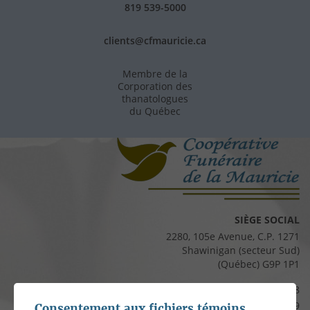
819 539-5000
clients@cfmauricie.ca
Membre de la
Corporation des
thanatologues
du Québec
SIÈGE SOCIAL
2280, 105e Avenue, C.P. 1271
Shawinigan (secteur Sud)
(Québec) G9P 1P1
Téléphone :
819 537-8828
Télécopieur :
819 537-8829
Consentement aux fichiers témoins