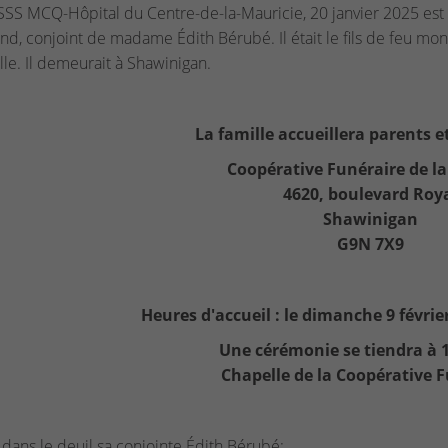
SS MCQ-Hôpital du Centre-de-la-Mauricie, 20 janvier 2025 est 
d, conjoint de madame Édith Bérubé. Il était le fils de feu m
lle. Il demeurait à Shawinigan.
La famille accueillera parents et
Coopérative Funéraire de la
4620, boulevard Roy
Shawinigan
G9N 7X9
Heures d'accueil : le dimanche 9 févrie
Une cérémonie se tiendra à 1
Chapelle de la Coopérative F
se dans le deuil sa conjointe Édith Bérubé;