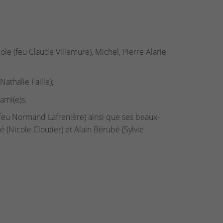
ole (feu Claude Villemure), Michel, Pierre Alarie
athalie Faille);
ami(e)s.
(feu Normand Lafrenière) ainsi que ses beaux-
 (Nicole Cloutier) et Alain Bérubé (Sylvie