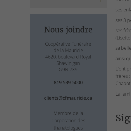
ses enfa
ses 3 p
Nous joindre
ses frè
(Lisett
Coopérative Funéraire
sa bell
de la Mauricie
4620, boulevard Royal
ainsi q
Shawinigan
L'ont p
G9N 7X9
frères 
819 539-5000
Chabot)
La fami
clients@cfmauricie.ca
Membre de la
Sig
Corporation des
thanatologues