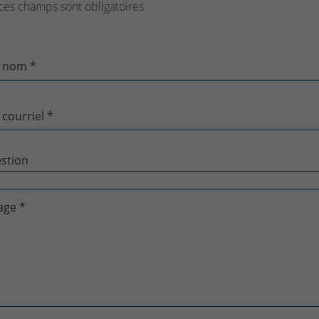
ces champs sont obligatoires
 nom *
 courriel *
age *