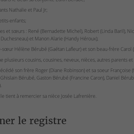
nts Nathalie et Paul Jr;
etits-enfants;
res et sœurs : René (Bernadette Michel), Robert (Linda Baril), Nic
e Duchesneau) et Manon Alarie (Handy Héroux);
e-sœur Hélène Bérubé (Gaétan Lafleur) et son beau-frère Carol (N
ue plusieurs cousins, cousines, neveux, nièces, autres parents et 
récédé son frère Roger (Diane Robinson) et sa soeur Françoise 
: Ghislain Bérubé, Gaston Bérubé (Francine Caron), Daniel Bérubé
.
lle tient à remercier sa nièce Josée Lafrenière.
ner le registre