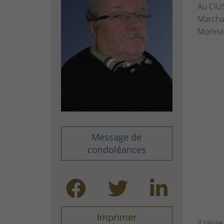
Au CIUS
Marchan
Morinvi
Message de
condoléances
Imprimer
Il lais