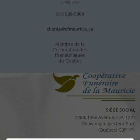
G9N 7X9
819 539-5000
clients@cfmauricie.ca
Membre de la
Corporation des
thanatologues
du Québec
SIÈGE SOCIAL
2280, 105e Avenue, C.P. 1271
Shawinigan (secteur Sud)
(Québec) G9P 1P1