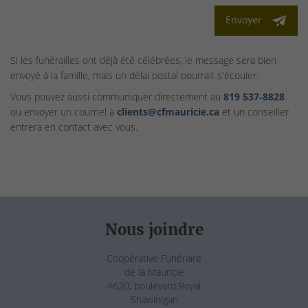
Envoyer
Si les funérailles ont déjà été célébrées, le message sera bien
envoyé à la famille, mais un délai postal pourrait s'écouler.
Vous pouvez aussi communiquer directement au
819 537‑8828
ou envoyer un courriel à
clients@cfmauricie.ca
et un conseiller
entrera en contact avec vous.
Nous joindre
Coopérative Funéraire
de la Mauricie
4620, boulevard Royal
Shawinigan