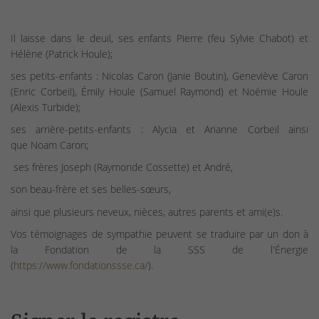
Il laisse dans le deuil, ses enfants Pierre (feu Sylvie Chabot) et
Hélène (Patrick Houle);
ses petits-enfants : Nicolas Caron (Janie Boutin), Geneviève Caron
(Enric Corbeil), Émily Houle (Samuel Raymond) et Noémie Houle
(Alexis Turbide);
ses arrière-petits-enfants : Alycia et Arianne Corbeil ainsi
que Noam Caron;
ses frères Joseph (Raymonde Cossette) et André,
son beau-frère et ses belles-sœurs,
ainsi que plusieurs neveux, nièces, autres parents et ami(e)s.
Vos témoignages de sympathie peuvent se traduire par un don à
la Fondation de la SSS de l'Énergie
(
https://www.fondationssse.ca/
).