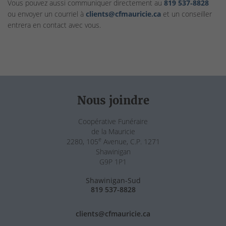
Vous pouvez aussi communiquer directement au
819 537‑8828
ou envoyer un courriel à
clients@cfmauricie.ca
et un conseiller
entrera en contact avec vous.
Nous joindre
Coopérative Funéraire
de la Mauricie
e
2280, 105
Avenue, C.P. 1271
Shawinigan
G9P 1P1
Shawinigan-Sud
819 537-8828
clients@cfmauricie.ca