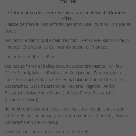
G0X 1H0
L'inhumation des cendres suivra au cimetière de Grandes-
Piles.
Il laisse derrière lui ses enfants : Jeannot (Lise Fournier), Maryse et
Josée;
ses petits-enfants qu'il aimait très fort : Geneviève (Ramiro Araujo
Jimenez), Charles (Alice Guilmain-Bilodeau) et Thomas;
son arrière-petite-fille Elora;
ses beaux-frères et belles-soeurs : Alexandre Marcouiller (feu
Cécile Ricard), Mireille Bastarache (feu Jacques Pruneau), Jean-
Louis Bastarache (Rolande Pellerin), Rolande Grimard (feu Gilles
Bastarache), Gérald Bastarache (Paulette Flageole), André
Bastarache (Madeleine Doucet) et Jean-Pierre Bastarache
(Claudette Fafard);
de nombreux neveux, nièces, cousins, cousines qui sont aussi
attristé(e)s de son départ, particulièrement ses filleul(e)s, Sylvain
Bastarache et Line Pruneau;
ainsi que plusieurs autres parents et ami(e)s.