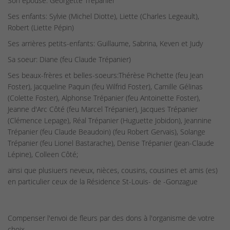
Son épouse: Georgette Trépanier
Ses enfants: Sylvie (Michel Diotte), Liette (Charles Legeault),
Robert (Liette Pépin)
Ses arrières petits-enfants: Guillaume, Sabrina, Keven et Judy
Sa soeur: Diane (feu Claude Trépanier)
Ses beaux-frères et belles-soeurs:Thérèse Pichette (feu Jean
Foster), Jacqueline Paquin (feu Wilfrid Foster), Camille Gélinas
(Colette Foster), Alphonse Trépanier (feu Antoinette Foster),
Jeanne d'Arc Côté (feu Marcel Trépanier), Jacques Trépanier
(Clémence Lepage), Réal Trépanier (Huguette Jobidon), Jeannine
Trépanier (feu Claude Beaudoin) (feu Robert Gervais), Solange
Trépanier (feu Lionel Bastarache), Denise Trépanier (Jean-Claude
Lépine), Colleen Côté;
ainsi que plusiuers neveux, nièces, cousins, cousines et amis (es)
en particulier ceux de la Résidence St-Louis- de -Gonzague
Compenser l'envoi de fleurs par des dons à l'organisme de votre
choix