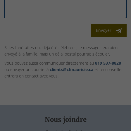
Envoyer
Si les funérailles ont déjà été célébrées, le message sera bien
envoyé à la famille, mais un délai postal pourrait s'écouler.
Vous pouvez aussi communiquer directement au
819 537‑8828
ou envoyer un courriel à
clients@cfmauricie.ca
et un conseiller
entrera en contact avec vous.
Nous joindre