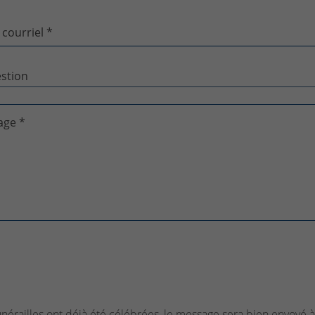
 courriel *
age *
funérailles ont déjà été célébrées, le message sera bien envoyé à 