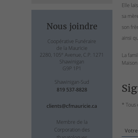
Elle lai
sa mère
Nous joindre
son frè
ainsi q
Coopérative Funéraire
de la Mauricie
e
2280, 105
Avenue, C.P. 1271
La fami
Shawinigan
Maison 
G9P 1P1
Shawinigan-Sud
Sig
819 537-8828
* Tous 
clients@cfmauricie.ca
Membre de la
Corporation des
Votre
thanatologues