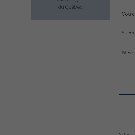
du Québec
Votre
Mess
Si les 