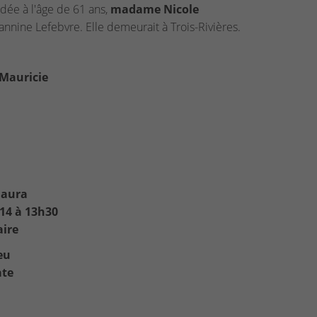
dée à l'âge de 61 ans,
madame Nicole
nine Lefebvre. Elle demeurait à Trois-Rivières.
 Mauricie
 aura
14 à 13h30
aire
eu
ate