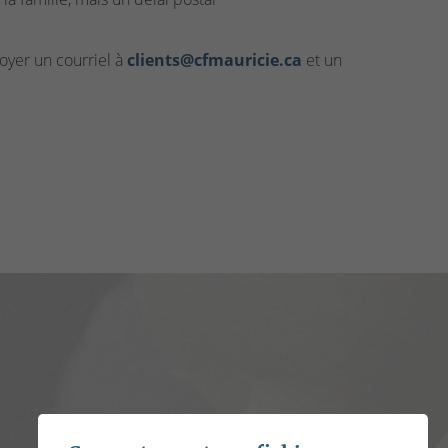
yer un courriel à
clients@cfmauricie.ca
et un