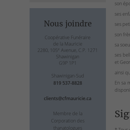
son épo
ses enf
Nous joindre
ses pet
son frè
Coopérative Funéraire
de la Mauricie
sa soeu
e
2280, 105
Avenue, C.P. 1271
ses bel
Shawinigan
et Geor
G9P 1P1
ainsi q
Shawinigan-Sud
En sa m
819 537-8828
disponi
clients@cfmauricie.ca
Sig
Membre de la
Corporation des
thanatologues
* Tous 