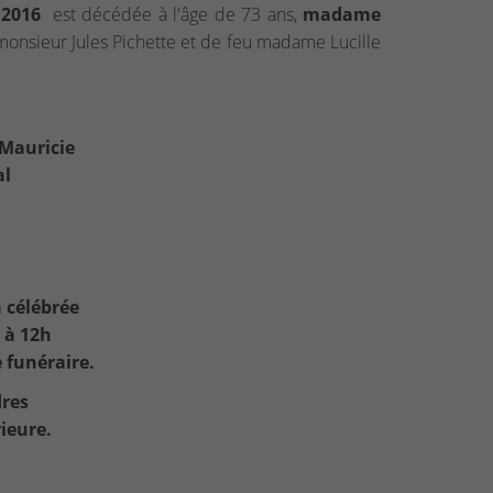
e 2016
est décédée à l'âge de 73 ans,
madame
 monsieur Jules Pichette et de feu madame Lucille
 Mauricie
al
a célébrée
 à 12h
e funéraire.
res
rieure.