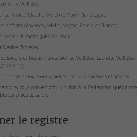
ux Rene Veillette;
ants: Patrice (Claudie Morel) et Martin (Jane Lajoie);
its-enfants: Maxence, Adélie, Nayma, Romie et Elianne;
re Marcel Pichette (John Bourne);
r Denise Pichette;
les-soeurs et beaux-frères: Denise Veillette, Laurette Veillette, 
ges Landry;
ue de nombreux neveux, nièces, cousins, cousines et ami(e)s.
émoire, vous pouvez offrir un don à la Fédération québécois
ble sur place au salon.
ner le registre
ces champs sont obligatoires