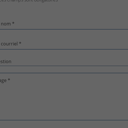
 nom *
 courriel *
age *