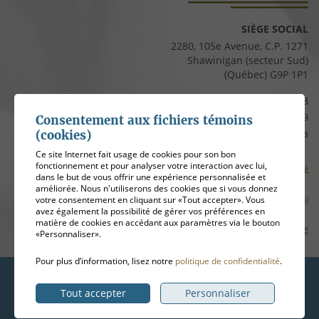
SIÈGE SOCIAL
2280, 105e Avenue, C.P. 1271
Shawinigan (secteur Sud)
(Québec) G9P 1P1
Téléphone :
819 537-8828
Télécopieur :
819 537-8829
Consentement aux fichiers témoins
Courriel :
clients@cfmauricie.ca
(cookies)
Ce site Internet fait usage de cookies pour son bon
fonctionnement et pour analyser votre interaction avec lui,
Conditions d’utilisation et politique de confidentialité
dans le but de vous offrir une expérience personnalisée et
améliorée. Nous n'utiliserons des cookies que si vous donnez
votre consentement en cliquant sur «Tout accepter». Vous
Gérer mes témoins (cookies)
avez également la possibilité de gérer vos préférences en
matière de cookies en accédant aux paramètres via le bouton
Plan de site
«Personnaliser».
Pour plus d’information, lisez notre
politique de confidentialité
.
Hébergement
ADN communication
Tout accepter
Personnaliser
© 2026
Coopérative funéraire de la Mauricie
, tous droits réservés