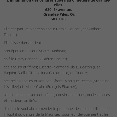
L'inhumation des cendres suivra au Cimetière de Grande-
Piles.
630, 5ᵉ avenue,
Grandes-Piles, Qc
G0X 1H0.
Elle est parti rejoindre sa soeur Carole Doucet (Jean-Robert
Doucet).
Elle laisse dans le deuil :
son époux monsieur Marcel Baribeau;
sa fille Cindy Baribeau (Gaétan Paquet);
ses soeurs et frères; Lucette (Normand Blais), Gaston (Lise
Paquin), Stella, Gilles (Linda Guillemette) et Ginette;
ses belles-soeurs et son beau-frère: Monique, Réjean (Micheline
Léveillée) et Marie-Claire (François Ébacher);
ainsi que ses neveux et nièces, cousins, cousines, oncles, tantes
et plusieurs ami(e)s.
La famille souhaite remercier le personnel des soins palliatifs de
l'Hôpital du Centre-de-la-Mauricie, pour leur dévouement et les