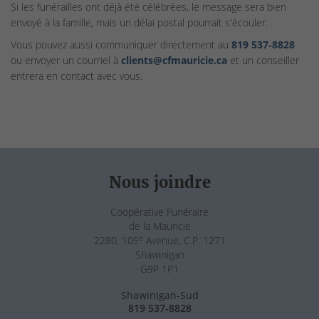
Si les funérailles ont déjà été célébrées, le message sera bien
envoyé à la famille, mais un délai postal pourrait s'écouler.
Vous pouvez aussi communiquer directement au
819 537‑8828
ou envoyer un courriel à
clients@cfmauricie.ca
et un conseiller
entrera en contact avec vous.
Nous joindre
Coopérative Funéraire
de la Mauricie
e
2280, 105
Avenue, C.P. 1271
Shawinigan
G9P 1P1
Shawinigan-Sud
819 537-8828