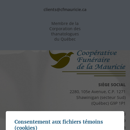
clients@cfmauricie.ca
Membre de la
Corporation des
thanatologues
du Québec
SIÈGE SOCIAL
2280, 105e Avenue, C.P. 1271
Shawinigan (secteur Sud)
(Québec) G9P 1P1
Téléphone :
819 537-8828
Télécopieur :
819 537-8829
Consentement aux fichiers témoins
Courriel :
clients@cfmauricie.ca
(cookies)