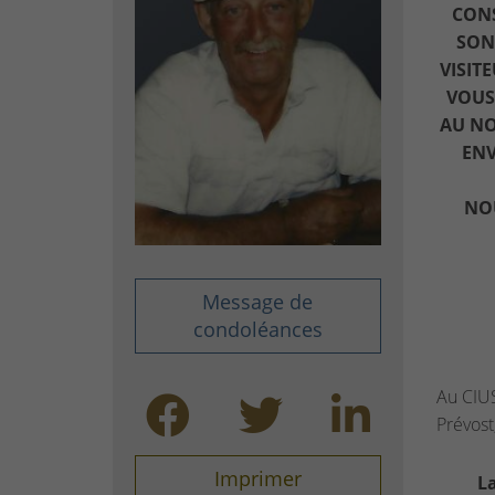
CONS
SON
VISIT
VOUS
AU NO
ENV
NO
Message de
condoléances
Au CIUS
Prévost
Imprimer
La