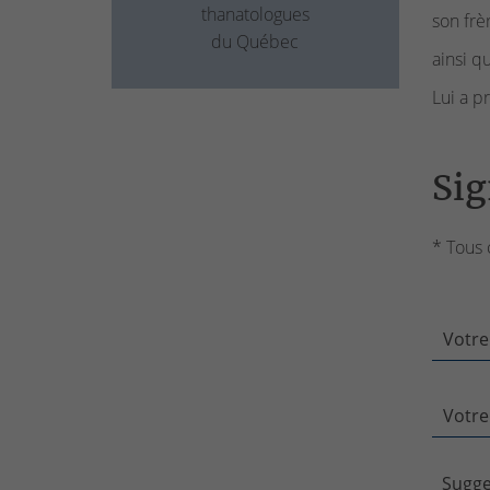
thanatologues
son frè
du Québec
ainsi q
Lui a p
Sig
* Tous 
Votre
Votre