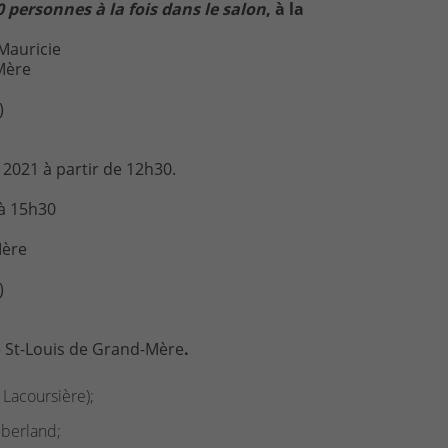
 personnes à la fois dans le salon
, à la
Mauricie
Mère
)
 2021 à partir de 12h30.
 à 15h30
Mère
)
e St-Louis de Grand-Mère
.
 Lacoursière);
mberland;