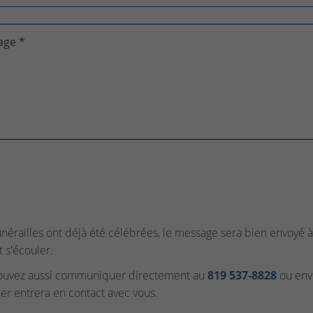
age *
funérailles ont déjà été célébrées, le message sera bien envoyé à 
t s'écouler.
ouvez aussi communiquer directement au
819 537‑8828
ou envo
ler entrera en contact avec vous.