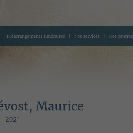
Préarrangements funéraires
Nos services
Nos centres
évost, Maurice
 - 2021