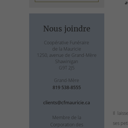
a
Nous joindre
Coopérative Funéraire
de la Mauricie
1250, avenue de Grand-Mère
Shawinigan
G9T 2J5
Grand-Mère
819 538-8555
clients@cfmauricie.ca
Il lais
Membre de la
ses pet
Corporation des